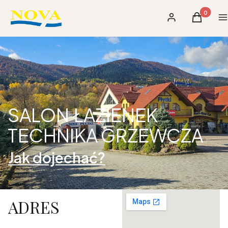
Produkty 
Zaloguj się
Koszyk
M
SALON ŁAZIENEK
TECHNIKA GRZEWCZA
Jak dojechać?
ADRES