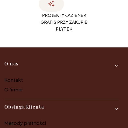
PROJEKTY ŁAZIENEK
GRATIS PRZY ZAKUPIE
PŁYTEK
Linki w stopce
O nas
Kontakt
O firmie
Obsługa klienta
Metody płatności