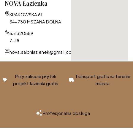
NOVA Łazienka
Adres:
KRAKOWSKA 61
34-730 MSZANA DOLNA
531320589
7-18
nova.salonlazienek@gmail.com
Przy zakupie płytek
Transport gratis na terenie
projekt łazienki gratis
miasta
Profesjonalna obsługa