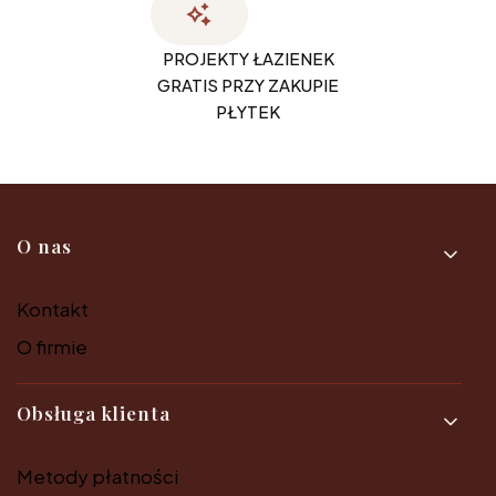
PROJEKTY ŁAZIENEK
GRATIS PRZY ZAKUPIE
PŁYTEK
Linki w stopce
O nas
Kontakt
O firmie
Obsługa klienta
Metody płatności