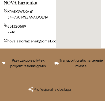
NOVA Łazienka
Adres:
KRAKOWSKA 61
34-730 MSZANA DOLNA
531320589
7-18
nova.salonlazienek@gmail.com
Przy zakupie płytek
Transport gratis na terenie
projekt łazienki gratis
miasta
Profesjonalna obsługa