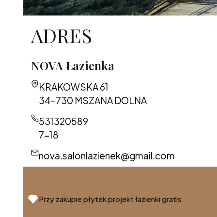
ADRES
NOVA Łazienka
Adres:
KRAKOWSKA 61
34-730 MSZANA DOLNA
531320589
7-18
nova.salonlazienek@gmail.com
Przy zakupie płytek projekt łazienki gratis