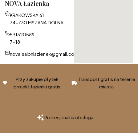
NOVA Łazienka
Adres:
KRAKOWSKA 61
34-730 MSZANA DOLNA
531320589
7-18
nova.salonlazienek@gmail.com
Przy zakupie płytek
Transport gratis na terenie
projekt łazienki gratis
miasta
Profesjonalna obsługa