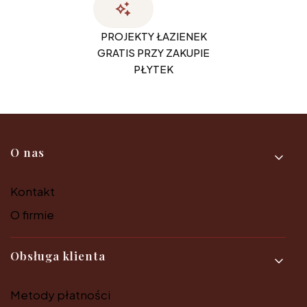
PROJEKTY ŁAZIENEK
GRATIS PRZY ZAKUPIE
PŁYTEK
Linki w stopce
O nas
Kontakt
O firmie
Obsługa klienta
Metody płatności