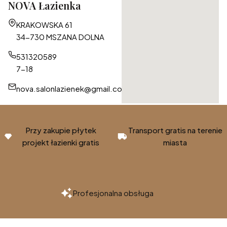
NOVA Łazienka
Adres:
KRAKOWSKA 61
34-730 MSZANA DOLNA
531320589
7-18
nova.salonlazienek@gmail.com
Przy zakupie płytek
Transport gratis na terenie
projekt łazienki gratis
miasta
Profesjonalna obsługa