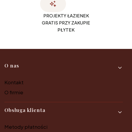
PROJEKTY ŁAZIENEK
GRATIS PRZY ZAKUPIE
PŁYTEK
Linki w stopce
O nas
Kontakt
O firmie
Obsługa klienta
Metody płatności