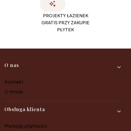
PROJEKTY ŁAZIENEK
GRATIS PRZY ZAKUPIE
PŁYTEK
Linki w stopce
O nas
Kontakt
O firmie
Obsługa klienta
Metody płatności