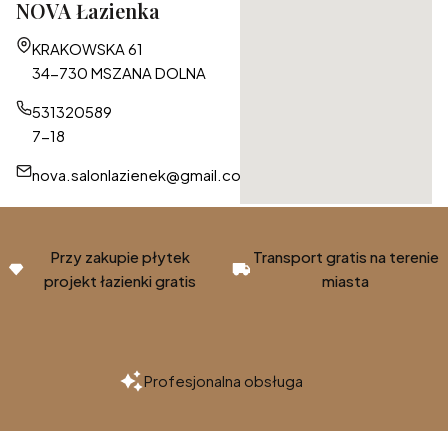
NOVA Łazienka
Adres:
KRAKOWSKA 61
34-730 MSZANA DOLNA
531320589
7-18
nova.salonlazienek@gmail.com
Przy zakupie płytek
Transport gratis na terenie
projekt łazienki gratis
miasta
Profesjonalna obsługa