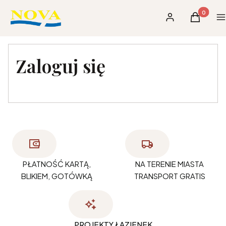
Produkty 
Zaloguj się
Koszyk
M
Zaloguj się
PŁATNOŚĆ KARTĄ,
NA TERENIE MIASTA
BLIKIEM, GOTÓWKĄ
TRANSPORT GRATIS
PROJEKTY ŁAZIENEK