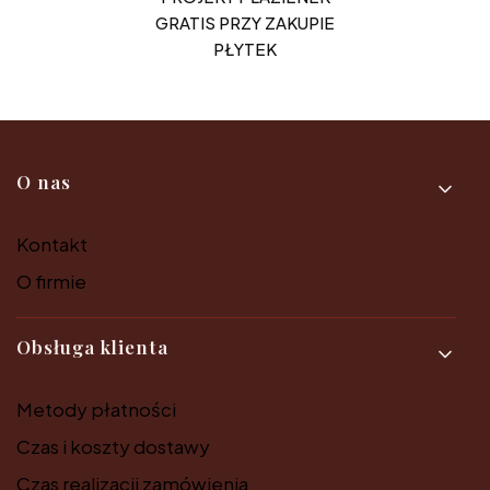
GRATIS PRZY ZAKUPIE
PŁYTEK
Linki w stopce
O nas
Kontakt
O firmie
Obsługa klienta
Metody płatności
Czas i koszty dostawy
Czas realizacji zamówienia